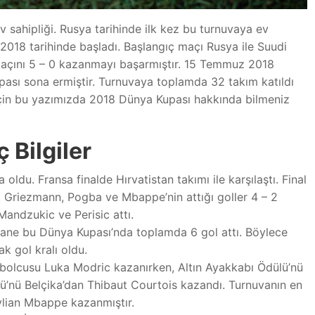
 sahipliği. Rusya tarihinde ilk kez bu turnuvaya ev
2018 tarihinde başladı. Başlangıç maçı Rusya ile Suudi
maçını 5 – 0 kazanmayı başarmıştır. 15 Temmuz 2018
pası sona ermiştir. Turnuvaya toplamda 32 takım katıldı
için bu yazımızda 2018 Dünya Kupası hakkında bilmeniz
 Bilgiler
ldu. Fransa finalde Hırvatistan takımı ile karşılaştı. Final
, Griezmann, Pogba ve Mbappe’nin attığı goller 4 – 2
Mandzukic ve Perisic attı.
 Kane bu Dünya Kupası’nda toplamda 6 gol attı. Böylece
k gol kralı oldu.
utbolcusu Luka Modric kazanırken, Altın Ayakkabı Ödülü’nü
ülü’nü Belçika’dan Thibaut Courtois kazandı. Turnuvanın en
ylian Mbappe kazanmıştır.