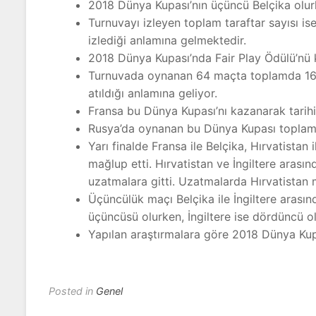
2018 Dünya Kupası’nın üçüncü Belçika olurk
Turnuvayı izleyen toplam taraftar sayısı ise
izlediği anlamına gelmektedir.
2018 Dünya Kupası’nda Fair Play Ödülü’nü 
Turnuvada oynanan 64 maçta toplamda 169 
atıldığı anlamına geliyor.
Fransa bu Dünya Kupası’nı kazanarak tarihi
Rusya’da oynanan bu Dünya Kupası topla
Yarı finalde Fransa ile Belçika, Hırvatistan i
mağlup etti. Hırvatistan ve İngiltere aras
uzatmalara gitti. Uzatmalarda Hırvatistan 
Üçüncülük maçı Belçika ile İngiltere arası
üçüncüsü olurken, İngiltere ise dördüncü o
Yapılan araştırmalara göre 2018 Dünya Kupa
Posted in
Genel