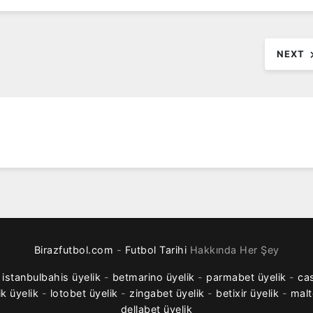
NEXT
Birazfutbol.com
-
Futbol Tarihi
Hakkında Her Şey
-
istanbulbahis üyelik
-
betmarino üyelik
-
parmabet üyelik
-
cas
ik üyelik
-
lotobet üyelik
-
zingabet üyelik
-
betixir üyelik
-
malt
dellabet üyelik