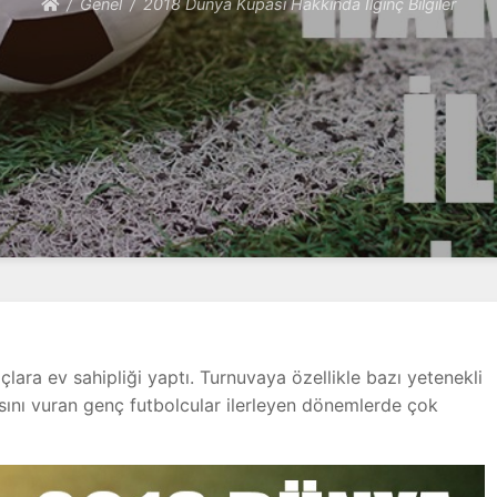
Genel
2018 Dünya Kupası Hakkında İlginç Bilgiler
ara ev sahipliği yaptı. Turnuvaya özellikle bazı yetenekli
ını vuran genç futbolcular ilerleyen dönemlerde çok