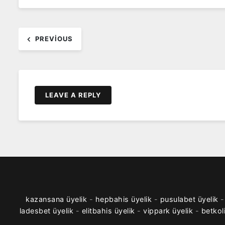
Yazı
PREVIOUS
dolaşımı
LEAVE A REPLY
kazansana üyelik
-
hepbahis üyelik
-
pusulabet üyelik
ladesbet üyelik
-
elitbahis üyelik
-
vippark üyelik
-
betkol