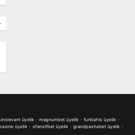
inolevant üyelik
-
magnumbet üyelik
-
funbahis üyelik
-
casino üyelik
-
ofansifbet üyelik
-
grandpashabet üyelik
-