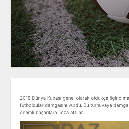
2018 Dünya Kupası genel olarak oldukça ilginç maçl
futbolcular damgasını vurdu. Bu turnuvaya damgas
önemli başarılara imza attılar.