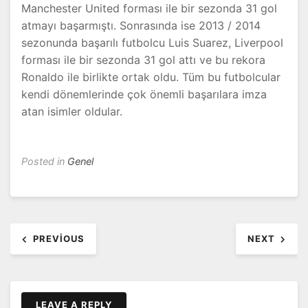
Manchester United forması ile bir sezonda 31 gol
atmayı başarmıştı. Sonrasında ise 2013 / 2014
sezonunda başarılı futbolcu Luis Suarez, Liverpool
forması ile bir sezonda 31 gol attı ve bu rekora
Ronaldo ile birlikte ortak oldu. Tüm bu futbolcular
kendi dönemlerinde çok önemli başarılara imza
atan isimler oldular.
Posted in
Genel
Yazı
PREVIOUS
NEXT
dolaşımı
LEAVE A REPLY