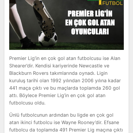
Premier Lig’in en çok gol atan futbolcusu ise Alan
Shearer’dir. Kendisi kariyerinde Newcastle ve
Blackburn Rovers takımlarında oynadı. Ligin
kuruluş tarihi olan 1992 yılından 2006 yılına kadar
441 maça çıktı ve bu maçlarda toplamda 260 gol
attı. Böylece Premier Lig’in en çok gol atan
futbolcusu oldu.
Ünlü futbolcunun ardından bu ligde en çok gol
atan ikinci futbolcu ise Wayne Rooney’dir. Efsane
futbolcu da toplamda 491 Premier Lig maçına çıktı