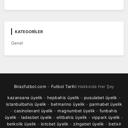
KATEGORILER
Genel
Birazfutbol.com
-
Futbol Tarihi
Hakkında Her Şey
kazansana üyelik
-
hepbahis üyelik
-
pusulabet üyelik
-
istanbulbahis üyelik
-
betmarino üyelik
-
parmabet üyelik
-
casinolevant üyelik
-
magnumbet üyelik
-
funbahis
üyelik
-
ladesbet üyelik
-
elitbahis üyelik
-
vippark üyelik
-
betkolik üyelik
-
lotobet üyelik
-
zingabet üyelik
-
betixir