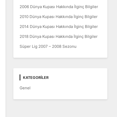
2006 Dünya Kupası Hakkında İlginç Bilgiler
2010 Dünya Kupası Hakkında İlginç Bilgiler
2014 Dünya Kupası Hakkında İlginç Bilgiler
2018 Dünya Kupası Hakkında İlginç Bilgiler
Süper Lig 2007 – 2008 Sezonu
KATEGORILER
Genel