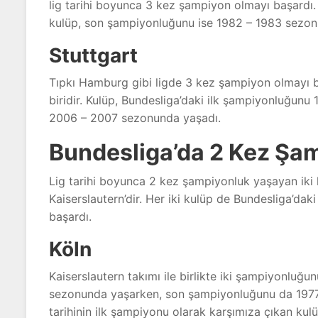
lig tarihi boyunca 3 kez şampiyon olmayı başard
kulüp, son şampiyonluğunu ise 1982 – 1983 sezon
Stuttgart
Tıpkı Hamburg gibi ligde 3 kez şampiyon olmayı ba
biridir. Kulüp, Bundesliga’daki ilk şampiyonluğu
2006 – 2007 sezonunda yaşadı.
Bundesliga’da 2 Kez Şa
Lig tarihi boyunca 2 kez şampiyonluk yaşayan iki 
Kaiserslautern’dir. Her iki kulüp de Bundesliga’da
başardı.
Köln
Kaiserslautern takımı ile birlikte iki şampiyonlu
sezonunda yaşarken, son şampiyonluğunu da 1977 
tarihinin ilk şampiyonu olarak karşımıza çıkan kulü