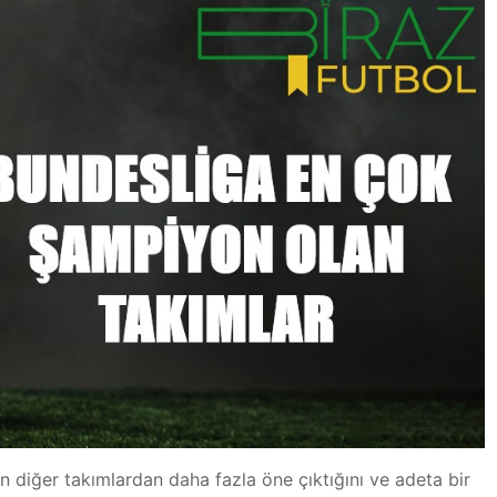
n diğer takımlardan daha fazla öne çıktığını ve adeta bir