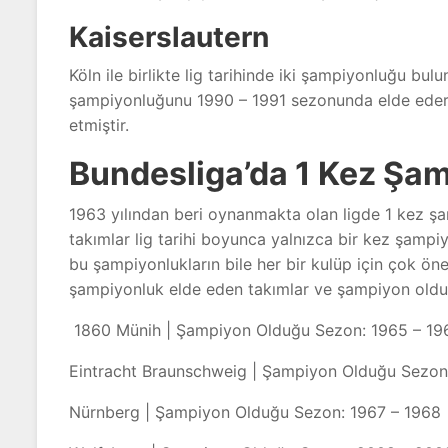
Kaiserslautern
Köln ile birlikte lig tarihinde iki şampiyonluğu bulun
şampiyonluğunu 1990 – 1991 sezonunda elde eder
etmiştir.
Bundesliga’da 1 Kez Şa
1963 yılından beri oynanmakta olan ligde 1 kez ş
takımlar lig tarihi boyunca yalnızca bir kez şampi
bu şampiyonlukların bile her bir kulüp için çok öne
şampiyonluk elde eden takımlar ve şampiyon olduk
1860 Münih | Şampiyon Olduğu Sezon: 1965 – 19
Eintracht Braunschweig | Şampiyon Olduğu Sezon
Nürnberg | Şampiyon Olduğu Sezon: 1967 – 1968