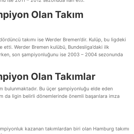
u ise 2011 – 2012 sezonuda ilan etti.
mpiyon Olan Takım
ördüncü takımı ise Werder Bremen’dir. Kulüp, bu ligdeki
 etti. Werder Bremen kulübü, Bundesliga’daki ilk
rken, son şampiyonluğunu ise 2003 – 2004 sezonunda
mpiyon Olan Takımlar
kım bulunmaktadır. Bu üçer şampiyonluğu elde eden
m da ligin belirli dönemlerinde önemli başarılara imza
 şampiyonluk kazanan takımlardan biri olan Hamburg takımı