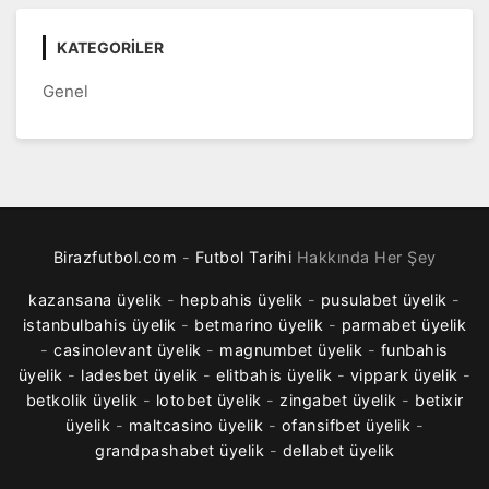
KATEGORILER
Genel
Birazfutbol.com
-
Futbol Tarihi
Hakkında Her Şey
kazansana üyelik
-
hepbahis üyelik
-
pusulabet üyelik
-
istanbulbahis üyelik
-
betmarino üyelik
-
parmabet üyelik
-
casinolevant üyelik
-
magnumbet üyelik
-
funbahis
üyelik
-
ladesbet üyelik
-
elitbahis üyelik
-
vippark üyelik
-
betkolik üyelik
-
lotobet üyelik
-
zingabet üyelik
-
betixir
üyelik
-
maltcasino üyelik
-
ofansifbet üyelik
-
grandpashabet üyelik
-
dellabet üyelik