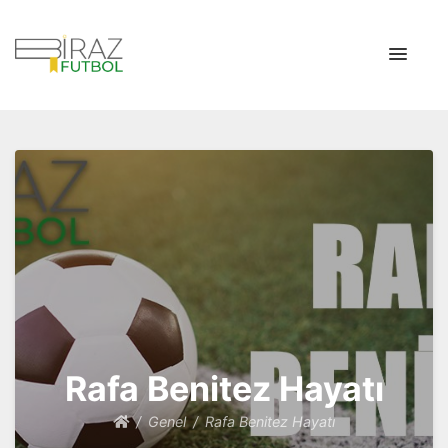
Biraz Futbol
Biraz Futbol Tarihi
Rafa Benitez Hayatı
Genel
Rafa Benitez Hayatı