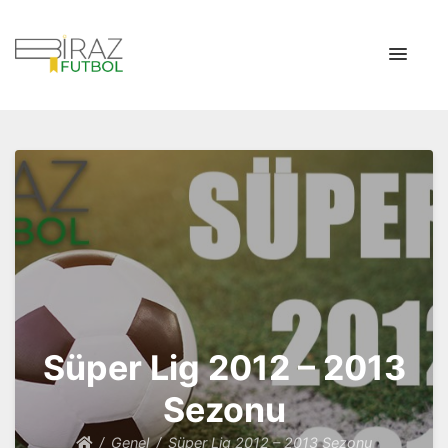
Biraz Futbol
Biraz Futbol Tarihi
Süper Lig 2012 – 2013
Sezonu
Genel
Süper Lig 2012 – 2013 Sezonu