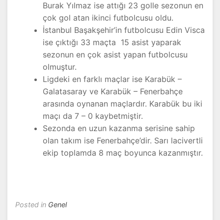
Burak Yılmaz ise attığı 23 golle sezonun en
çok gol atan ikinci futbolcusu oldu.
İstanbul Başakşehir’in futbolcusu Edin Visca
ise çıktığı 33 maçta 15 asist yaparak
sezonun en çok asist yapan futbolcusu
olmuştur.
Ligdeki en farklı maçlar ise Karabük –
Galatasaray ve Karabük – Fenerbahçe
arasında oynanan maçlardır. Karabük bu iki
maçı da 7 – 0 kaybetmiştir.
Sezonda en uzun kazanma serisine sahip
olan takım ise Fenerbahçe’dir. Sarı lacivertli
ekip toplamda 8 maç boyunca kazanmıştır.
Posted in
Genel