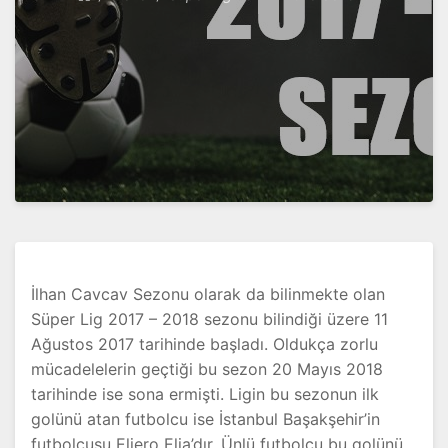
İlhan Cavcav Sezonu olarak da bilinmekte olan
Süper Lig 2017 – 2018 sezonu bilindiği üzere 11
Ağustos 2017 tarihinde başladı. Oldukça zorlu
mücadelelerin geçtiği bu sezon 20 Mayıs 2018
tarihinde ise sona ermişti. Ligin bu sezonun ilk
golünü atan futbolcu ise İstanbul Başakşehir’in
futbolcusu Eljero Elia’dır. Ünlü futbolcu bu golünü