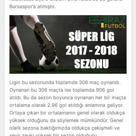
Bursaspor’a atmıştır.
Ligin bu sezonunda toplamda 306 maç oynandı.
Oynanan bu 306 maçta ise toplamda 906 gol
atıldı. Bu da sezon boyunca oynanan her bir maçta
ortalama olarak 2.96 gol atıldığı anlamına geliyor.
Ortaya çıkan bir ortalamanın genel olarak oldukça
yüksek olduğunu da söylemek mümkündür. Genel
olark sezona baktığımızda oldukça çekişmeli ve
seyir zevki yüksek bir sezon olduğunu