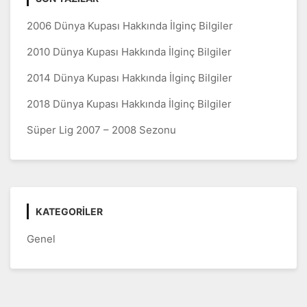
2006 Dünya Kupası Hakkında İlginç Bilgiler
2010 Dünya Kupası Hakkında İlginç Bilgiler
2014 Dünya Kupası Hakkında İlginç Bilgiler
2018 Dünya Kupası Hakkında İlginç Bilgiler
Süper Lig 2007 – 2008 Sezonu
KATEGORILER
Genel