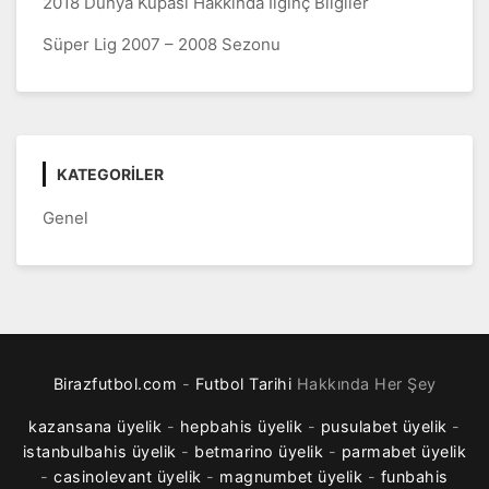
2018 Dünya Kupası Hakkında İlginç Bilgiler
Süper Lig 2007 – 2008 Sezonu
KATEGORILER
Genel
Birazfutbol.com
-
Futbol Tarihi
Hakkında Her Şey
kazansana üyelik
-
hepbahis üyelik
-
pusulabet üyelik
-
istanbulbahis üyelik
-
betmarino üyelik
-
parmabet üyelik
-
casinolevant üyelik
-
magnumbet üyelik
-
funbahis