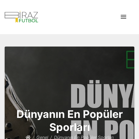
Biraz Futbol
Biraz Futbol Tarihi
Dünyanın En Popüler
Sporları
Genel
Dünyanın En Popüler Sporları