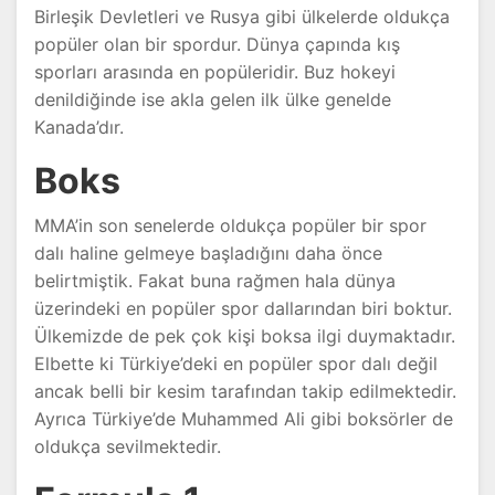
Birleşik Devletleri ve Rusya gibi ülkelerde oldukça
popüler olan bir spordur. Dünya çapında kış
sporları arasında en popüleridir. Buz hokeyi
denildiğinde ise akla gelen ilk ülke genelde
Kanada’dır.
Boks
MMA’in son senelerde oldukça popüler bir spor
dalı haline gelmeye başladığını daha önce
belirtmiştik. Fakat buna rağmen hala dünya
üzerindeki en popüler spor dallarından biri boktur.
Ülkemizde de pek çok kişi boksa ilgi duymaktadır.
Elbette ki Türkiye’deki en popüler spor dalı değil
ancak belli bir kesim tarafından takip edilmektedir.
Ayrıca Türkiye’de Muhammed Ali gibi boksörler de
oldukça sevilmektedir.