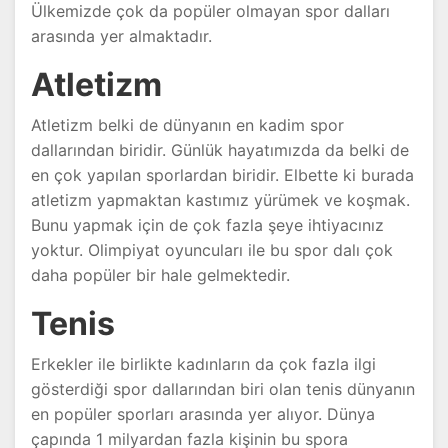
Ülkemizde çok da popüler olmayan spor dalları
arasında yer almaktadır.
Atletizm
Atletizm belki de dünyanın en kadim spor
dallarından biridir. Günlük hayatımızda da belki de
en çok yapılan sporlardan biridir. Elbette ki burada
atletizm yapmaktan kastımız yürümek ve koşmak.
Bunu yapmak için de çok fazla şeye ihtiyacınız
yoktur. Olimpiyat oyuncuları ile bu spor dalı çok
daha popüler bir hale gelmektedir.
Tenis
Erkekler ile birlikte kadınların da çok fazla ilgi
gösterdiği spor dallarından biri olan tenis dünyanın
en popüler sporları arasında yer alıyor. Dünya
çapında 1 milyardan fazla kişinin bu spora