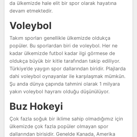
da ülkemizde hale elit bir spor olarak hayatına
devam etmektedir.
Voleybol
Takım sporları genellikle ülkemizde oldukça
popüler. Bu sporlardan biri de voleybol. Her ne
kadar ülkemizde futbol kadar ilgi görmese de
oldukça büyük bir kitle tarafından takip ediliyor.
Türkiye’de yaygın spor dallarından biridir. Plajlarda
dahi voleybol oynayanlar ile karşılaşmak mümkün.
Şu anda dünya çapında tahmini olarak 1 milyara
yakın voleybol hayranı olduğu düşünülüyor.
Buz Hokeyi
Çok fazla soğuk bir iklime sahip olmadığımız için
ülkemizde çok fazla popüler olmayan spor
dallarından birisidir. Genelde Kanada, Amerika