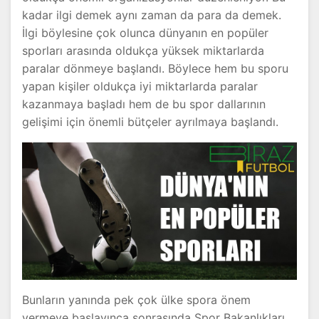
kadar ilgi demek aynı zaman da para da demek.
İlgi böylesine çok olunca dünyanın en popüler
sporları arasında oldukça yüksek miktarlarda
paralar dönmeye başlandı. Böylece hem bu sporu
yapan kişiler oldukça iyi miktarlarda paralar
kazanmaya başladı hem de bu spor dallarının
gelişimi için önemli bütçeler ayrılmaya başlandı.
Bunların yanında pek çok ülke spora önem
vermeye başlayınca sonrasında Spor Bakanlıkları