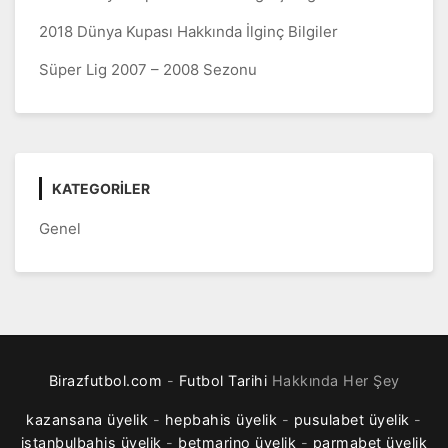
2018 Dünya Kupası Hakkında İlginç Bilgiler
Süper Lig 2007 – 2008 Sezonu
KATEGORILER
Genel
Birazfutbol.com
-
Futbol Tarihi
Hakkında Her Şey
kazansana üyelik
-
hepbahis üyelik
-
pusulabet üyelik
-
istanbulbahis üyelik
-
betmarino üyelik
-
parmabet üyelik