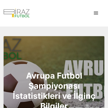
Biraz Futbol
Biraz Futbol Tarihi
Avrupa Futbol
Şampiyonası
İstatistikleri ve İlginç
Bilgiler