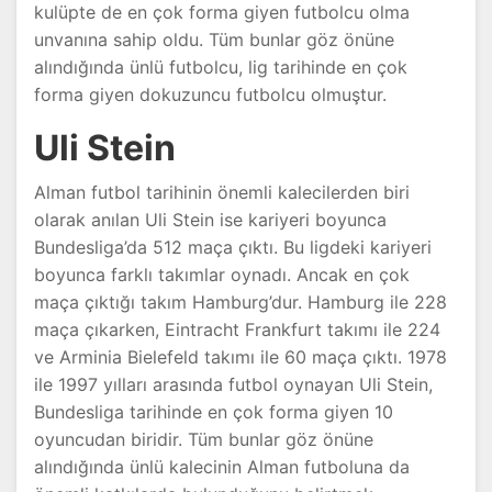
kulüpte de en çok forma giyen futbolcu olma
unvanına sahip oldu. Tüm bunlar göz önüne
alındığında ünlü futbolcu, lig tarihinde en çok
forma giyen dokuzuncu futbolcu olmuştur.
Uli Stein
Alman futbol tarihinin önemli kalecilerden biri
olarak anılan Uli Stein ise kariyeri boyunca
Bundesliga’da 512 maça çıktı. Bu ligdeki kariyeri
boyunca farklı takımlar oynadı. Ancak en çok
maça çıktığı takım Hamburg’dur. Hamburg ile 228
maça çıkarken, Eintracht Frankfurt takımı ile 224
ve Arminia Bielefeld takımı ile 60 maça çıktı. 1978
ile 1997 yılları arasında futbol oynayan Uli Stein,
Bundesliga tarihinde en çok forma giyen 10
oyuncudan biridir. Tüm bunlar göz önüne
alındığında ünlü kalecinin Alman futboluna da