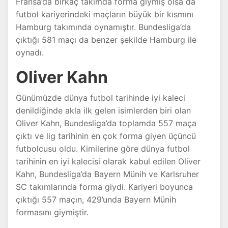
Fransa’da birkaç takımda forma giymiş olsa da
futbol kariyerindeki maçların büyük bir kısmını
Hamburg takımında oynamıştır. Bundesliga’da
çıktığı 581 maçı da benzer şekilde Hamburg ile
oynadı.
Oliver Kahn
Günümüzde dünya futbol tarihinde iyi kaleci
denildiğinde akla ilk gelen isimlerden biri olan
Oliver Kahn, Bundesliga’da toplamda 557 maça
çıktı ve lig tarihinin en çok forma giyen üçüncü
futbolcusu oldu. Kimilerine göre dünya futbol
tarihinin en iyi kalecisi olarak kabul edilen Oliver
Kahn, Bundesliga’da Bayern Münih ve Karlsruher
SC takımlarında forma giydi. Kariyeri boyunca
çıktığı 557 maçın, 429’unda Bayern Münih
formasını giymiştir.