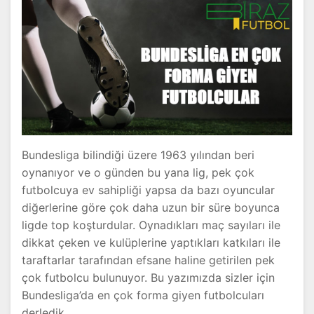
Bundesliga bilindiği üzere 1963 yılından beri
oynanıyor ve o günden bu yana lig, pek çok
futbolcuya ev sahipliği yapsa da bazı oyuncular
diğerlerine göre çok daha uzun bir süre boyunca
ligde top koşturdular. Oynadıkları maç sayıları ile
dikkat çeken ve kulüplerine yaptıkları katkıları ile
taraftarlar tarafından efsane haline getirilen pek
çok futbolcu bulunuyor. Bu yazımızda sizler için
Bundesliga’da en çok forma giyen futbolcuları
derledik.