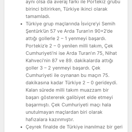
aynı olsa da averaj farkı ile Portekiz grubu
birinci bitirirken, Türkiye ikinci olarak
tamamladı.
Türkiye grup maçlarında İsviçre’yi Semih
Şentürk’ün 57 ve Arda Turan’ın 90+2’de
attığı gollerle 2 – 1 yenmeyi başardı.
Portekiz’e 2 – 0 yenilen milli takım, Çek
Cumhuriyeti’ni ise Arda Turan’ın 75, Nihat
Kahveci’nin 87 ve 89. dakikalarda attığı
goller 3 – 2 yenmeyi başardı. Çek
Cumhuriyeti ile oynanan bu maçın 75.
dakikasına kadar Türkiye 2 – 0 gerideydi.
Kalan sürede milli takım muazzam bir
başarı göstererek galibiyet elde etmeyi
başarmıştı. Çek Cumhuriyeti maçı hala
unutulmayan maçlardan biri olarak
hafızalara kazınmıştır.
Çeyrek finalde de Türkiye inanılmaz bir geri