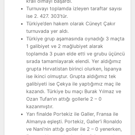
kralı olmayı başardı.
Turnuvayı toplamda izleyen taraftar sayısı
ise 2. 427. 303’tür.
Türkiye’den hakem olarak Cüneyt Çakır
turnuvada yer aldı.
Türkiye grup aşamasında oynadığı 3 maçta
1 galibiyet ve 2 mağlubiyet alarak
toplamda 3 puan elde etti ve grubu üçüncü
sırada tamamlayarak elendi. Yer aldığımız
grupta Hırvatistan birinci olurken, İspanya
ise ikinci olmuştur. Grupta aldığımız tek
galibiyeti ise Çekya ile yaptığımız maç ile
kazandı. Türkiye bu maçı Burak Yılmaz ve
Ozan Tufan’ın attığı gollerle 2 – 0
kazanmıştır.
Yarı finalde Portekiz ile Galler, Fransa ile
Almanya eşleşti. Portekiz, Galler’i Ronaldo
ve Nani’nin attığı goller ile 2 – 0 yenerken,