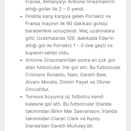
Fransa, Almanya’yı Antoine Griezmann’ın
attığı goller ile 2 – 0 yendi.
Finalde karşı karşıya gelen Portekiz ve
Fransa maçının ilk 90 dakikası golsüz
beraberlikle sonuçlandı. Maç uzatmalara
gitti. Uzatmalarda 109. dakikada Eder’in
attığı gol ile Portekiz 1 – 0 öne geçti ve
kupanın sahibi oldu.
Antoine Griezmann’dan sonra en çok gol
atan futbolcular 3’er gol attı. Bu futbolcular
Cristiano Ronaldo, Nani, Gareth Bale,
Alvaro Morata, Dimitri Payet ve Olivier
Giroud’dur.
Turnuva boyunca üç futbolcu kendi
kalesine gol attı. Bu futbolcular İzlanda
takımından Birkir Mar Saevarsson, İrlanda
takımından Ciaran Clark ve Kuzey
İrlanda’dan Gareth McAuley’dir.