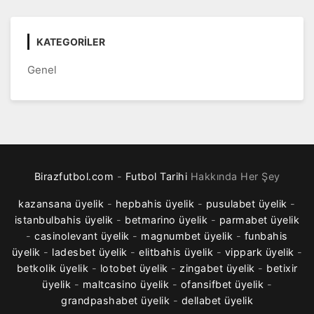
KATEGORILER
Genel
Birazfutbol.com
-
Futbol Tarihi
Hakkında Her Şey
kazansana üyelik
-
hepbahis üyelik
-
pusulabet üyelik
-
istanbulbahis üyelik
-
betmarino üyelik
-
parmabet üyelik
-
casinolevant üyelik
-
magnumbet üyelik
-
funbahis
üyelik
-
ladesbet üyelik
-
elitbahis üyelik
-
vippark üyelik
-
betkolik üyelik
-
lotobet üyelik
-
zingabet üyelik
-
betixir
üyelik
-
maltcasino üyelik
-
ofansifbet üyelik
-
grandpashabet üyelik
-
dellabet üyelik