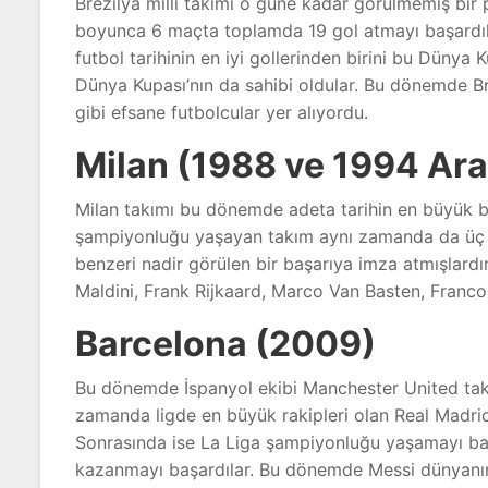
Brezilya milli takımı o güne kadar görülmemiş bi
boyunca 6 maçta toplamda 19 gol atmayı başardıla
futbol tarihinin en iyi gollerinden birini bu Dünya K
Dünya Kupası’nın da sahibi oldular. Bu dönemde Bre
gibi efsane futbolcular yer alıyordu.
Milan (1988 ve 1994 Ara
Milan takımı bu dönemde adeta tarihin en büyük baş
şampiyonluğu yaşayan takım aynı zamanda da üç d
benzeri nadir görülen bir başarıya imza atmışlar
Maldini, Frank Rijkaard, Marco Van Basten, Franco 
Barcelona (2009)
Bu dönemde İspanyol ekibi Manchester United takı
zamanda ligde en büyük rakipleri olan Real Madrid
Sonrasında ise La Liga şampiyonluğu yaşamayı baş
kazanmayı başardılar. Bu dönemde Messi dünyanın e