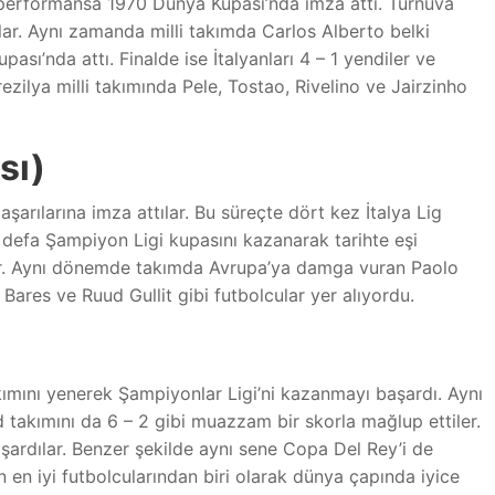
r performansa 1970 Dünya Kupası’nda imza attı. Turnuva
r. Aynı zamanda milli takımda Carlos Alberto belki
upası’nda attı. Finalde ise İtalyanları 4 – 1 yendiler ve
zilya milli takımında Pele, Tostao, Rivelino ve Jairzinho
sı)
arılarına imza attılar. Bu süreçte dört kez İtalya Lig
efa Şampiyon Ligi kupasını kazanarak tarihte eşi
dır. Aynı dönemde takımda Avrupa’ya damga vuran Paolo
Bares ve Ruud Gullit gibi futbolcular yer alıyordu.
mını yenerek Şampiyonlar Ligi’ni kazanmayı başardı. Aynı
 takımını da 6 – 2 gibi muazzam bir skorla mağlup ettiler.
ardılar. Benzer şekilde aynı sene Copa Del Rey’i de
n iyi futbolcularından biri olarak dünya çapında iyice