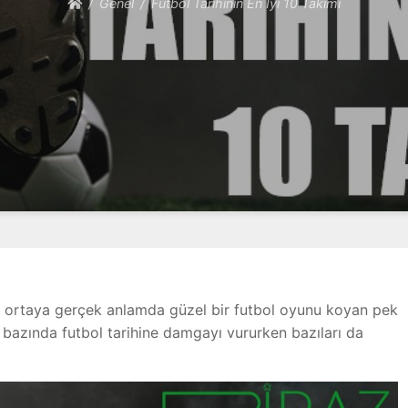
Genel
Futbol Tarihinin En İyi 10 Takımı
e ortaya gerçek anlamda güzel bir futbol oyunu koyan pek
m bazında futbol tarihine damgayı vururken bazıları da