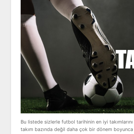
Bu listede sizlerle futbol tarihinin en iyi takımları
takım bazında değil daha çok bir dönem boyunca b