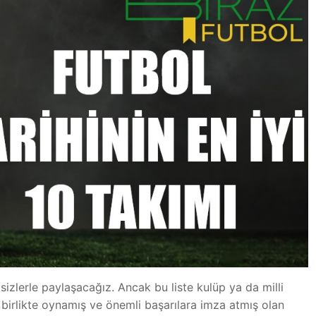
nı sizlerle paylaşacağız. Ancak bu liste kulüp ya da milli
irlikte oynamış ve önemli başarılara imza atmış olan