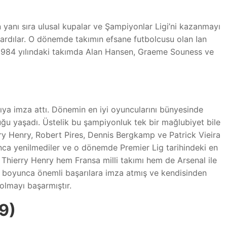
n yanı sıra ulusal kupalar ve Şampiyonlar Ligi’ni kazanmayı
şardılar. O dönemde takımın efsane futbolcusu olan Ian
 1984 yılındaki takımda Alan Hansen, Graeme Souness ve
rıya imza attı. Dönemin en iyi oyuncularını bünyesinde
ğu yaşadı. Üstelik bu şampiyonluk tek bir mağlubiyet bile
y Henry, Robert Pires, Dennis Bergkamp ve Patrick Vieira
nca yenilmediler ve o dönemde Premier Lig tarihindeki en
ise Thierry Henry hem Fransa milli takımı hem de Arsenal ile
ri boyunca önemli başarılara imza atmış ve kendisinden
olmayı başarmıştır.
9)