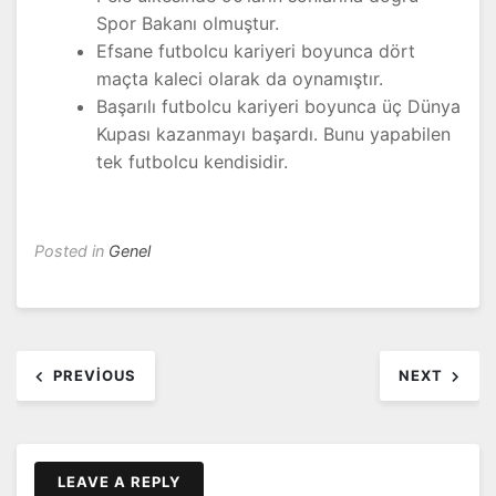
Spor Bakanı olmuştur.
Efsane futbolcu kariyeri boyunca dört
maçta kaleci olarak da oynamıştır.
Başarılı futbolcu kariyeri boyunca üç Dünya
Kupası kazanmayı başardı. Bunu yapabilen
tek futbolcu kendisidir.
Posted in
Genel
Yazı
PREVIOUS
NEXT
dolaşımı
LEAVE A REPLY