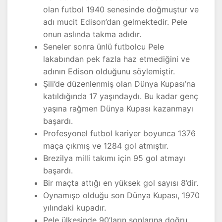
olan futbol 1940 senesinde doğmuştur ve
adı mucit Edison’dan gelmektedir. Pele
onun aslında takma adıdır.
Seneler sonra ünlü futbolcu Pele
lakabından pek fazla haz etmediğini ve
adının Edison olduğunu söylemiştir.
Şili’de düzenlenmiş olan Dünya Kupası’na
katıldığında 17 yaşındaydı. Bu kadar genç
yaşına rağmen Dünya Kupası kazanmayı
başardı.
Profesyonel futbol kariyer boyunca 1376
maça çıkmış ve 1284 gol atmıştır.
Brezilya milli takımı için 95 gol atmayı
başardı.
Bir maçta attığı en yüksek gol sayısı 8’dir.
Oynamışo olduğu son Dünya Kupası, 1970
yılındaki kupadır.
Pele ülkesinde 90’ların sonlarına doğru