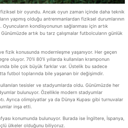
fiziksel bir oyundu. Ancak oyun zaman içinde daha teknik
uların yapmış olduğu antrenmanlardan fiziksel durumlarının
 Oyuncuların kondisyonunun sağlanması için artık
Günümüzde artık bu tarz çalışmalar futbolcuların günlük
 ve fizik konusunda modernleşme yaşanıyor. Her geçen
re oluyor. 70’li 80’li yıllarda kullanılan kramponun
ında bile çok büyük farklar var. Üstelik bu sadece
ta futbol toplarında bile yaşanan bir değişimdir.
 kullanılan tesisler ve stadyumlarda oldu. Günümüzde her
tadyumlar bulunuyor. Özellikle modern stadyumlar
. Ayrıca olimpiyatlar ya da Dünya Kupası gibi turnuvalar
mlar inşa etti.
yası konumunda bulunuyor. Burada ise İngiltere, İspanya,
üçlü ülkeler olduğunu biliyoruz.