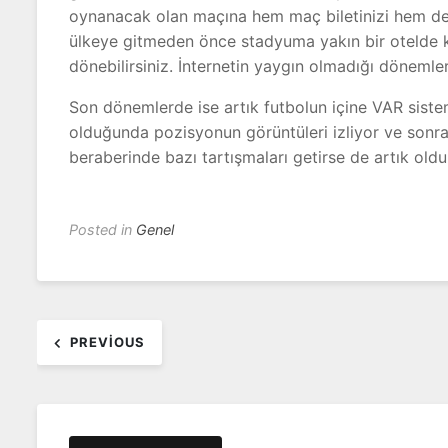
oynanacak olan maçına hem maç biletinizi hem de uç
ülkeye gitmeden önce stadyuma yakın bir otelde k
dönebilirsiniz. İnternetin yaygın olmadığı dönem
Son dönemlerde ise artık futbolun içine VAR siste
olduğunda pozisyonun görüntüleri izliyor ve sonra
beraberinde bazı tartışmaları getirse de artık ol
Posted in
Genel
Yazı
PREVIOUS
dolaşımı