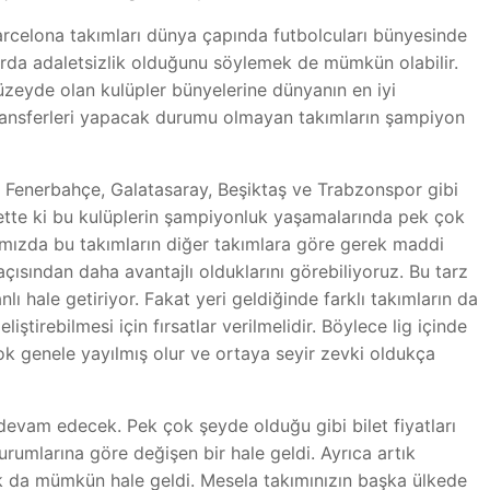
rcelona takımları dünya çapında futbolcuları bünyesinde
larda adaletsizlik olduğunu söylemek de mümkün olabilir.
zeyde olan kulüpler bünyelerine dünyanın en iyi
transferleri yapacak durumu olmayan takımların şampiyon
 Fenerbahçe, Galatasaray, Beşiktaş ve Trabzonspor gibi
ette ki bu kulüplerin şampiyonluk yaşamalarında pek çok
ğımızda bu takımların diğer takımlara göre gerek maddi
çısından daha avantajlı olduklarını görebiliyoruz. Bu tarz
lı hale getiriyor. Fakat yeri geldiğinde farklı takımların da
iştirebilmesi için fırsatlar verilmelidir. Böylece lig içinde
 genele yayılmış olur ve ortaya seyir zevki oldukça
devam edecek. Pek çok şeyde olduğu gibi bilet fiyatları
urumlarına göre değişen bir hale geldi. Ayrıca artık
k da mümkün hale geldi. Mesela takımınızın başka ülkede