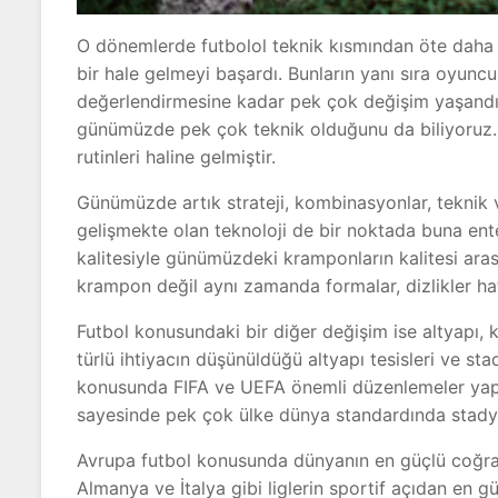
O dönemlerde futbolol teknik kısmından öte daha 
bir hale gelmeyi başardı. Bunların yanı sıra oyunc
değerlendirmesine kadar pek çok değişim yaşandı.
günümüzde pek çok teknik olduğunu da biliyoruz. 
rutinleri haline gelmiştir.
Günümüzde artık strateji, kombinasyonlar, teknik
gelişmekte olan teknoloji de bir noktada buna enteg
kalitesiyle günümüzdeki kramponların kalitesi aras
krampon değil aynı zamanda formalar, dizlikler hat
Futbol konusundaki bir diğer değişim ise altyapı,
türlü ihtiyacın düşünüldüğü altyapı tesisleri ve s
konusunda FIFA ve UEFA önemli düzenlemeler yaptı
sayesinde pek çok ülke dünya standardında stadyu
Avrupa futbol konusunda dünyanın en güçlü coğraf
Almanya ve İtalya gibi liglerin sportif açıdan en g