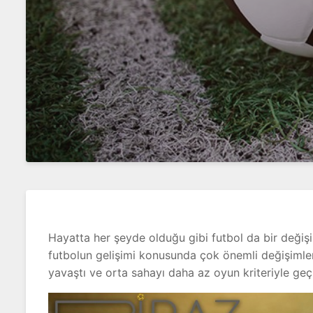
Hayatta her şeyde olduğu gibi futbol da bir değişim
futbolun gelişimi konusunda çok önemli değişiml
yavaştı ve orta sahayı daha az oyun kriteriyle ge