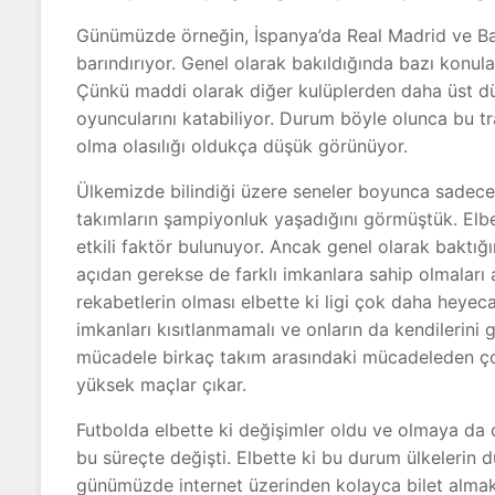
Günümüzde örneğin, İspanya’da Real Madrid ve Ba
barındırıyor. Genel olarak bakıldığında bazı konu
Çünkü maddi olarak diğer kulüplerden daha üst dü
oyuncularını katabiliyor. Durum böyle olunca bu 
olma olasılığı oldukça düşük görünüyor.
Ülkemizde bilindiği üzere seneler boyunca sadece
takımların şampiyonluk yaşadığını görmüştük. Elb
etkili faktör bulunuyor. Ancak genel olarak baktı
açıdan gerekse de farklı imkanlara sahip olmaları a
rekabetlerin olması elbette ki ligi çok daha heyecan
imkanları kısıtlanmamalı ve onların da kendilerini gel
mücadele birkaç takım arasındaki mücadeleden çok
yüksek maçlar çıkar.
Futbolda elbette ki değişimler oldu ve olmaya da 
bu süreçte değişti. Elbette ki bu durum ülkelerin d
günümüzde internet üzerinden kolayca bilet alma