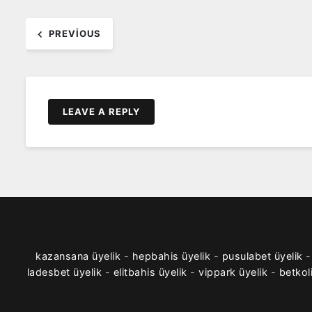
Yazı
PREVIOUS
dolaşımı
LEAVE A REPLY
kazansana üyelik
-
hepbahis üyelik
-
pusulabet üyelik
ladesbet üyelik
-
elitbahis üyelik
-
vippark üyelik
-
betkol