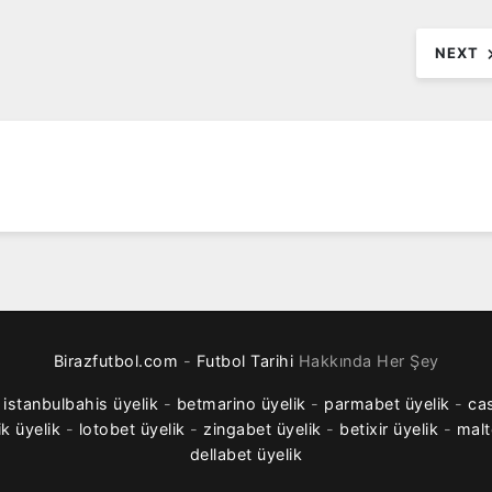
NEXT
Birazfutbol.com
-
Futbol Tarihi
Hakkında Her Şey
-
istanbulbahis üyelik
-
betmarino üyelik
-
parmabet üyelik
-
cas
ik üyelik
-
lotobet üyelik
-
zingabet üyelik
-
betixir üyelik
-
malt
dellabet üyelik